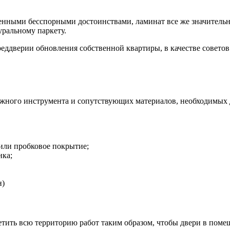
ленными бесспорными достоинствами, ламинат все же значительн
туральному паркету.
 преддверии обновления собственной квартиры, в качестве совет
ужного инструмента и сопутствующих материалов, необходимых д
или пробковое покрытие;
нка;
н)
етить всю территорию работ таким образом, чтобы двери в пом