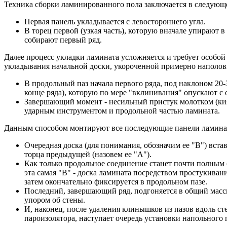
Техника сборки ламинированного пола заключается в следующ
Первая панель укладывается с левостороннего угла.
В торец первой (узкая часть), которую вначале упирают в
собирают первый ряд.
Далее процесс укладки ламината усложняется и требует особой
укладывания начальной доски, укороченной примерно наполов
В продольный паз начала первого ряда, под наклоном 20-
конце ряда), которую по мере "вклинивания" опускают с 
Завершающий момент - несильный пристук молотком (киян
ударным инструментом и продольной частью ламината.
Данным способом монтируют все последующие панели ламинат
Очередная доска (для понимания, обозначим ее "В") вста
торца предыдущей (назовем ее "А").
Как только продольное соединение станет почти полным
эта самая "В" - доска ламината посредством простукивани
затем окончательно фиксируется в продольном пазе.
Последний, завершающий ряд, подгоняется в общий масс
упором об стены.
И, наконец, после удаления клинышков из пазов вдоль с
пароизолятора, наступает очередь установки напольного 