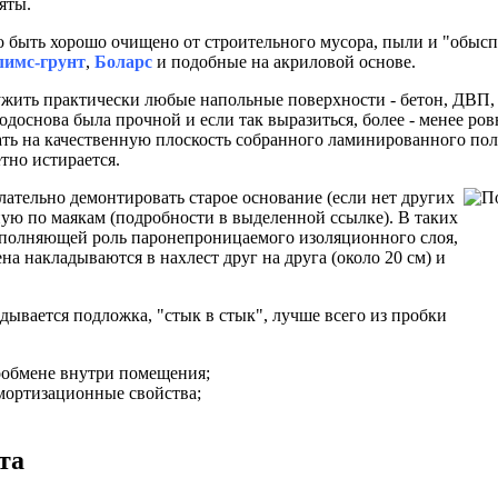
яты.
но быть хорошо очищено от строительного мусора, пыли и "обы
лимс-грунт
,
Боларс
и подобные на акриловой основе.
жить практически любые напольные поверхности - бетон, ДВП,
одоснова была прочной и если так выразиться, более - менее ро
ть на качественную плоскость собранного ламинированного пола
тно истирается.
ательно демонтировать старое основание (если нет других
ую по маякам (подробности в выделенной ссылке). В таких
ыполняющей роль паронепроницаемого изоляционного слоя,
ена накладываются в нахлест друг на друга (около 20 см) и
ывается подложка, "стык в стык", лучше всего из пробки
хообмене внутри помещения;
мортизационные свойства;
та