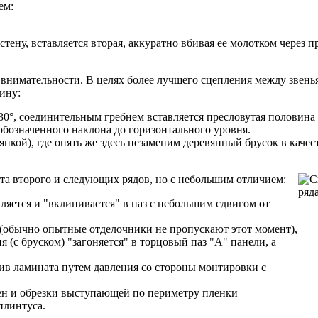
ем:
 стену, вставляется вторая, аккуратно вбивая ее молотком через
 внимательности. В целях более лучшего сцепления между звенья
ину:
30°, соединительным гребнем вставляется пресловутая половина 
обозначенного наклона до горизонтального уровня.
кой), где опять же здесь незаменим деревянный брусок в каче
а второго и следующих рядов, но с небольшим отличием:
вляется и "вклинивается" в паз с небольшим сдвигом от
 (обычно опытные отделочники не пропускают этот момент),
я (с бруском) "загоняется" в торцовый паз "А" панели, а
ив ламината путем давления со стороны монтировки с
тен и обрезки выступающей по периметру пленки
плинтуса.