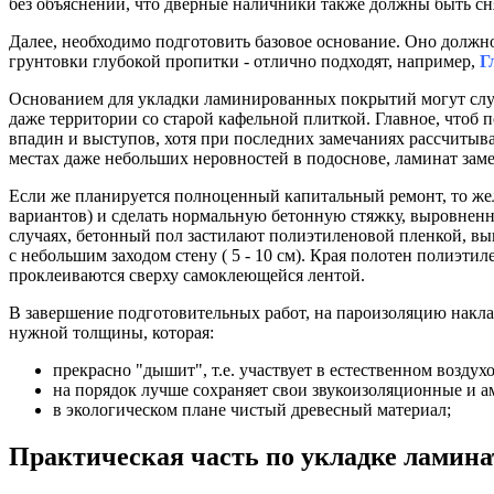
без объяснений, что дверные наличники также должны быть сн
Далее, необходимо подготовить базовое основание. Оно долж
грунтовки глубокой пропитки - отлично подходят, например,
Г
Основанием для укладки ламинированных покрытий могут слу
даже территории со старой кафельной плиткой. Главное, чтоб п
впадин и выступов, хотя при последних замечаниях рассчитыва
местах даже небольших неровностей в подоснове, ламинат заме
Если же планируется полноценный капитальный ремонт, то жел
вариантов) и сделать нормальную бетонную стяжку, выровненн
случаях, бетонный пол застилают полиэтиленовой пленкой, в
с небольшим заходом стену ( 5 - 10 см). Края полотен полиэтил
проклеиваются сверху самоклеющейся лентой.
В завершение подготовительных работ, на пароизоляцию наклад
нужной толщины, которая:
прекрасно "дышит", т.е. участвует в естественном возду
на порядок лучше сохраняет свои звукоизоляционные и а
в экологическом плане чистый древесный материал;
Практическая часть по укладке ламина