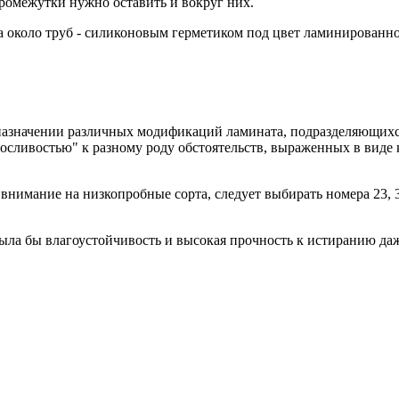
промежутки нужно оставить и вокруг них.
 а около труб - силиконовым герметиком под цвет ламинированн
 назначении различных модификаций ламината, подразделяющихс
осливостью" к разному роду обстоятельств, выраженных в виде
 внимание на низкопробные сорта, следует выбирать номера 23, 
 была бы влагоустойчивость и высокая прочность к истиранию даж