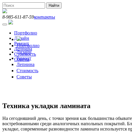
Перейти к основному содержанию
Найти
Форма поиска
8-985-611-87-59
контакты
Портфолио
Дизайн
Ремонт
Портфолио
Лепнина
Дизайн
Стоимость
Ремонт
Советы
Лепнина
Стоимость
Советы
Техника укладки ламината
На сегодняшний день, с точки зрения как большинства обыват
востребованными среди аналогичных напольных покрытий. Бл
укладке, современные разновидности ламината используется п