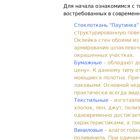
Для начала ознакомимся с т
востребованных в современ
Стеклоткань "Паутинка"
структурированную пове
Оклейка стен обоями из
армирования шпаклевоч
окрашенных участках.
Бумажные
– обладают д
цену». К данному типу 
моющиеся полотна. Прич
лаковыми. Основной нед
практически всегда видн
Текстильные
– изготавли
хлопок, лен, джут, поли
одновременно достигает
характеристиками, а та
Виниловые
– влагостойки
поливинила. При одинак