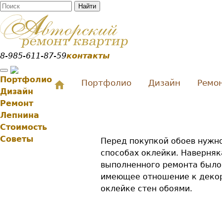
Найти
Форма поиска
Перейти к
основному
содержанию
8-985-611-87-59
контакты
Портфолио
Портфолио
Дизайн
Ремо
Дизайн
Ремонт
Лепнина
Стоимость
Советы
Перед покупкой обоев нужно
способах оклейки. Наверняк
выполненного ремонта было 
имеющее отношение к декор
оклейке стен обоями.