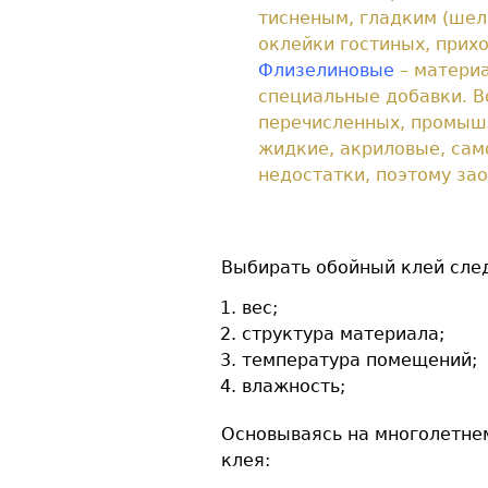
тисненым, гладким (шел
оклейки гостиных, прихо
Флизелиновые
– материа
специальные добавки. В
перечисленных, промышл
жидкие, акриловые, сам
недостатки, поэтому зао
Выбирать обойный клей след
вес;
структура материала;
температура помещений;
влажность;
Основываясь на многолетне
клея: