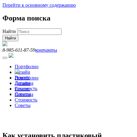
Перейти к основному содержанию
Форма поиска
Найти
8-985-611-87-59
контакты
Портфолио
Дизайн
Ремонт
Портфолио
Лепнина
Дизайн
Стоимость
Ремонт
Советы
Лепнина
Стоимость
Советы
Как установить пластиковый