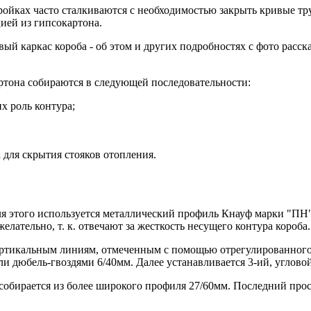
йках часто сталкиваются с необходимостью закрыть кривые тру
ией из гипсокартона.
овый каркас короба - об этом и других подробностях с фото расс
артона собираются в следующей последовательности:
 роль контура;
 для скрытия стояков отопления.
ля этого используется металлический профиль Кнауф марки "ПН
лательно, т. к. отвечают за жесткость несущего контура короба.
ертикальным линиям, отмеченным с помощью отрегулированного с
ли дюбель-гвоздями 6/40мм. Далее устанавливается 3-ий, углово
собирается из более широкого профиля 27/60мм. Последний про