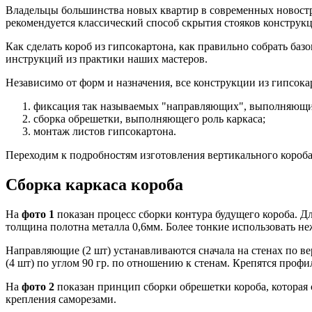
Владельцы большинства новых квартир в современных новостро
рекомендуется классический способ скрытия стояков конструкц
Как сделать короб из гипсокартона, как правильно собрать баз
инструкций из практики наших мастеров.
Независимо от форм и назначения, все конструкции из гипсок
фиксация так называемых "направляющих", выполняющих
сборка обрешетки, выполняющего роль каркаса;
монтаж листов гипсокартона.
Переходим к подробностям изготовления вертикального короба
Сборка каркаса короба
На
фото 1
показан процесс сборки контура будущего короба. Д
толщина полотна металла 0,6мм. Более тонкие использовать неже
Направляющие (2 шт) устанавливаются сначала на стенах по в
(4 шт) по углом 90 гр. по отношению к стенам. Крепятся профи
На
фото 2
показан принцип сборки обрешетки короба, которая 
крепления саморезами.