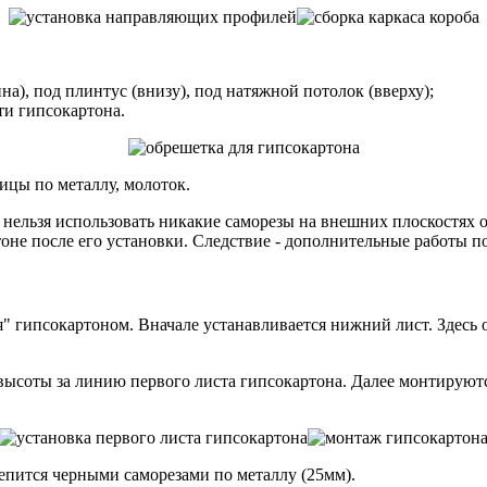
на), под плинтус (внизу), под натяжной потолок (вверху);
ти гипсокартона.
ицы по металлу, молоток.
- нельзя использовать никакие саморезы на внешних плоскостях
оне после его установки. Следствие - дополнительные работы 
ся" гипсокартоном. Вначале устанавливается нижний лист. Здес
высоты за линию первого листа гипсокартона. Далее монтируютс
репится черными саморезами по металлу (25мм).