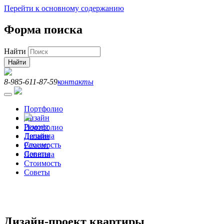
Перейти к основному содержанию
Форма поиска
Найти
8-985-611-87-59
контакты
Портфолио
Дизайн
Ремонт
Портфолио
Лепнина
Дизайн
Стоимость
Ремонт
Советы
Лепнина
Стоимость
Советы
Дизайн-проект квартиры